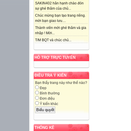
SAKIN402 hân hạnh chào đón
sự ghé thăm của chủ...
Chúc mừng bạn tạo trang riêng.
mời bạn giao lưu....
Thành viên mới ghé thăm và gia
nhập ! Mời...
T/M BQT và chúc chủ...
HỖ TRỢ TRỰC TUYẾN
ĐIỀU TRA Ý KIẾN
Bạn thấy trang này như thế nào?
Đẹp
Bình thường
Đơn điệu
Ý kiến khác
THỐNG KÊ