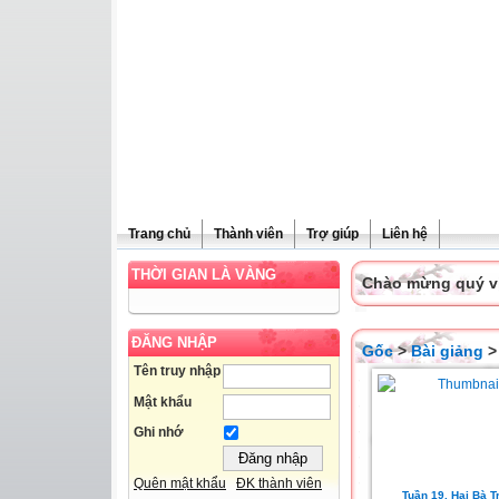
Trang chủ
Thành viên
Trợ giúp
Liên hệ
THỜI GIAN LÀ VÀNG
Chào mừng quý vị 
ĐĂNG NHẬP
Gốc
>
Bài giảng
Tên truy nhập
Mật khẩu
Ghi nhớ
Quên mật khẩu
ĐK thành viên
Tuần 19. Hai Bà T