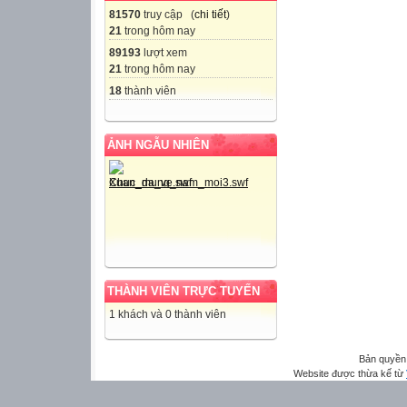
81570
truy cập (
chi tiết
)
21
trong hôm nay
89193
lượt xem
21
trong hôm nay
18
thành viên
ẢNH NGẪU NHIÊN
THÀNH VIÊN TRỰC TUYẾN
1 khách và 0 thành viên
Bản quyền
Website được thừa kế từ