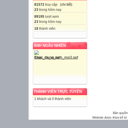
81572
truy cập (
chi tiết
)
23
trong hôm nay
89195
lượt xem
23
trong hôm nay
18
thành viên
ẢNH NGẪU NHIÊN
THÀNH VIÊN TRỰC TUYẾN
1 khách và 0 thành viên
Bản quyền
Website được thừa kế từ