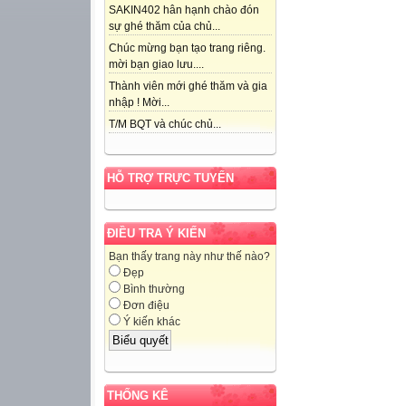
SAKIN402 hân hạnh chào đón
sự ghé thăm của chủ...
Chúc mừng bạn tạo trang riêng.
mời bạn giao lưu....
Thành viên mới ghé thăm và gia
nhập ! Mời...
T/M BQT và chúc chủ...
HỖ TRỢ TRỰC TUYẾN
ĐIỀU TRA Ý KIẾN
Bạn thấy trang này như thế nào?
Đẹp
Bình thường
Đơn điệu
Ý kiến khác
THỐNG KÊ