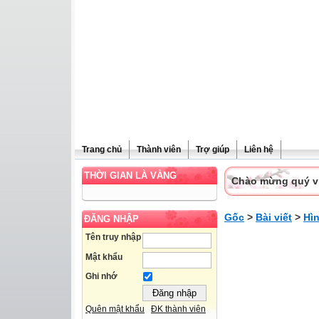
Trang chủ
Thành viên
Trợ giúp
Liên hệ
THỜI GIAN LÀ VÀNG
Chào mừng quý vị 
Gốc
>
Bài viết
>
Hì
ĐĂNG NHẬP
Tên truy nhập
Mật khẩu
Ghi nhớ
Quên mật khẩu
ĐK thành viên