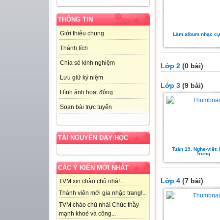
THÔNG TIN
Giới thiệu chung
Làm album nhạc cự
Thành tích
Chia sẻ kinh nghiệm
Lớp 2
(0 bài)
Lưu giữ kỷ niệm
Lớp 3
(9 bài)
Hình ảnh hoạt động
Soạn bài trực tuyến
TÀI NGUYÊN DẠY HỌC
Tuần 19. Nghe-viết:
Trưng
CÁC Ý KIẾN MỚI NHẤT
Lớp 4
(7 bài)
TVM xin chào chủ nhà!...
Thành viên mới gia nhập trang!...
TVM chào chủ nhà! Chúc thầy
mạnh khoẻ và công...