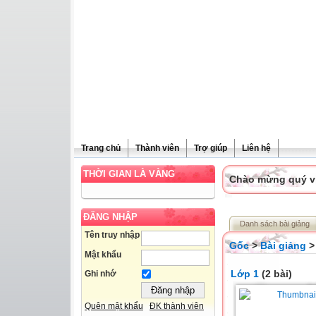
Trang chủ
Thành viên
Trợ giúp
Liên hệ
THỜI GIAN LÀ VÀNG
Chào mừng quý vị 
ĐĂNG NHẬP
Danh sách bài giảng
Tên truy nhập
Gốc
>
Bài giảng
>
Mật khẩu
Lớp 1
(2 bài)
Ghi nhớ
Quên mật khẩu
ĐK thành viên