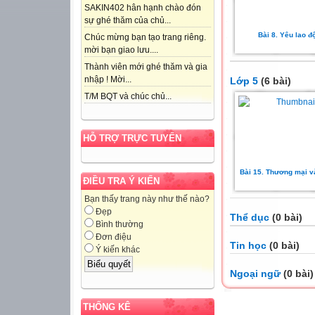
SAKIN402 hân hạnh chào đón
sự ghé thăm của chủ...
Bài 8. Yêu lao đ
Chúc mừng bạn tạo trang riêng.
mời bạn giao lưu....
Thành viên mới ghé thăm và gia
nhập ! Mời...
Lớp 5
(6 bài)
T/M BQT và chúc chủ...
HỖ TRỢ TRỰC TUYẾN
Bài 15. Thương mại và
ĐIỀU TRA Ý KIẾN
Bạn thấy trang này như thế nào?
Đẹp
Thể dục
(0 bài)
Bình thường
Đơn điệu
Tin học
(0 bài)
Ý kiến khác
Ngoại ngữ
(0 bài)
THỐNG KÊ