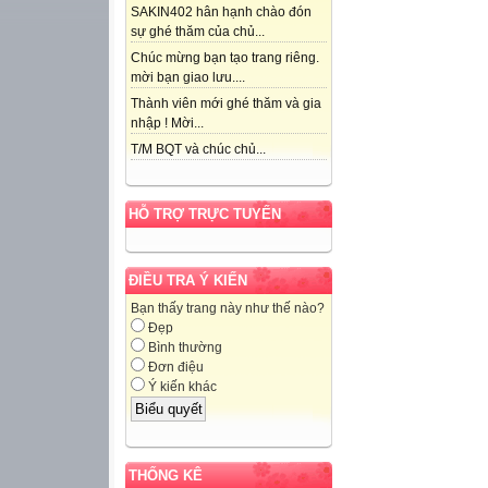
SAKIN402 hân hạnh chào đón
sự ghé thăm của chủ...
Chúc mừng bạn tạo trang riêng.
mời bạn giao lưu....
Thành viên mới ghé thăm và gia
nhập ! Mời...
T/M BQT và chúc chủ...
HỖ TRỢ TRỰC TUYẾN
ĐIỀU TRA Ý KIẾN
Bạn thấy trang này như thế nào?
Đẹp
Bình thường
Đơn điệu
Ý kiến khác
THỐNG KÊ