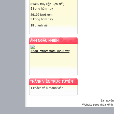
81492
truy cập (
chi tiết
)
5
trong hôm nay
89109
lượt xem
5
trong hôm nay
18
thành viên
ẢNH NGẪU NHIÊN
THÀNH VIÊN TRỰC TUYẾN
1 khách và 0 thành viên
Bản quyền
Website được thừa kế từ