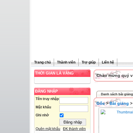
Trang chủ
Thành viên
Trợ giúp
Liên hệ
THỜI GIAN LÀ VÀNG
Chào mừng quý vị 
ĐĂNG NHẬP
Danh sách bài giảng
Tên truy nhập
Gốc
>
Bài giảng
Mật khẩu
Ghi nhớ
Quên mật khẩu
ĐK thành viên