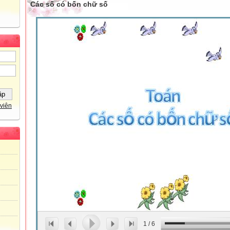
Các số có bốn chữ số
viên
1
/
6