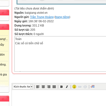
(
Tài liệu chưa được thẩm định
)
Nguồn:
baigiang.violet.vn
Người gửi:
Trần Trung Hoàng
(
trang riêng
)
Ngày gửi:
16h:36' 06-02-2022
Dung lượng:
331.2 KB
Số lượt tải:
205
Số lượt thích:
0 người
Toán
ang!...
Các số có bốn chữ số
hầy
 đón
iêng.
TOÁN
à gia
CÁC SỐ CÓ BỐN CHỮ SỐ
Kích thước font
Hàng
Nghìn
Trăm
Chục