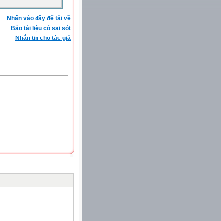
Nhấn vào đây để tải về
Báo tài liệu có sai sót
Nhắn tin cho tác giả