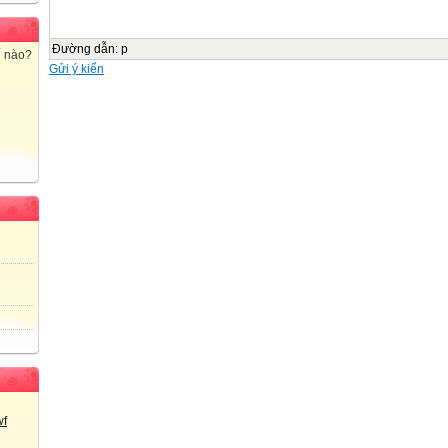
Đơn vị
1000
100
Đường dẫn
:
p
ế nào?
100
Gửi ý kiến
100
100
10
10
1
1
1
1
4
2
3
* Số gồm 1 nghìn, 4 trăm, 2 chục, 3 đơn vị.
* Viết là:
1000
400
20
3
* Đọc là: Một nghìn bốn trăm hai mươi ba.
1423.
Bài 1: Viết ( theo mẫu)
a) Mẫu: