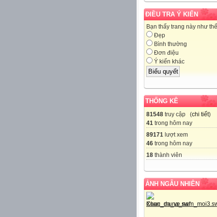
ĐIỀU TRA Ý KIẾN
Bạn thấy trang này như th
Đẹp
Bình thường
Đơn điệu
Ý kiến khác
THỐNG KÊ
81548
truy cập (
chi tiết
)
41
trong hôm nay
89171
lượt xem
46
trong hôm nay
18
thành viên
ẢNH NGẪU NHIÊN