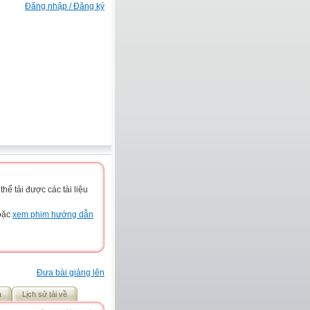
Đăng nhập / Đăng ký
ể tải được các tài liệu
hoặc
xem phim hướng dẫn
Đưa bài giảng lên
ả
Lịch sử tải về