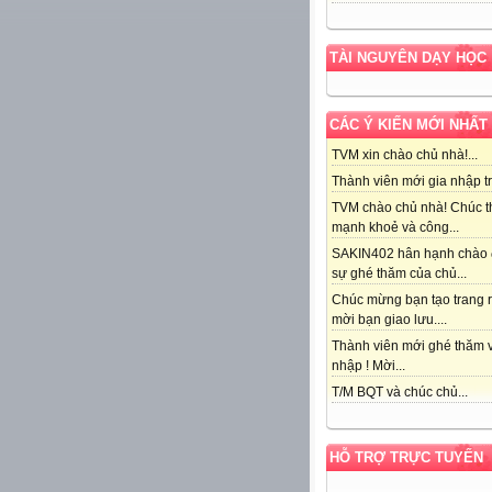
TÀI NGUYÊN DẠY HỌC
CÁC Ý KIẾN MỚI NHẤT
TVM xin chào chủ nhà!...
Thành viên mới gia nhập tr
TVM chào chủ nhà! Chúc t
mạnh khoẻ và công...
SAKIN402 hân hạnh chào
sự ghé thăm của chủ...
Chúc mừng bạn tạo trang r
mời bạn giao lưu....
Thành viên mới ghé thăm v
nhập ! Mời...
T/M BQT và chúc chủ...
HỖ TRỢ TRỰC TUYẾN