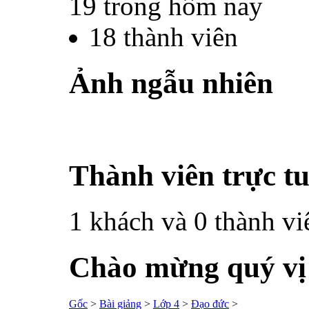
19
trong hôm nay
18
thành viên
Ảnh ngẫu nhiên
Thành viên trực t
1 khách và 0 thành vi
Chào mừng quý vị đ
Gốc
>
Bài giảng
>
Lớp 4
>
Đạo đức
>