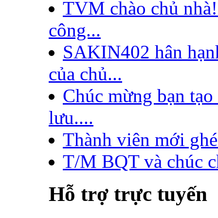
TVM chào chủ nhà!
công...
SAKIN402 hân hạnh
của chủ...
Chúc mừng bạn tạo t
lưu....
Thành viên mới ghé 
T/M BQT và chúc ch
Hỗ trợ trực tuyến