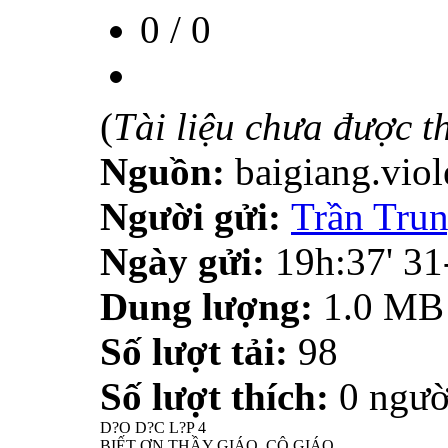
0
/
0
(
Tài liệu chưa được t
Nguồn:
baigiang.viol
Người gửi:
Trần Tru
Ngày gửi:
19h:37' 3
Dung lượng:
1.0 MB
Số lượt tải:
98
Số lượt thích:
0 ngườ
D?O D?C L?P 4
BIẾT ƠN THẦY GIÁO, CÔ GIÁO