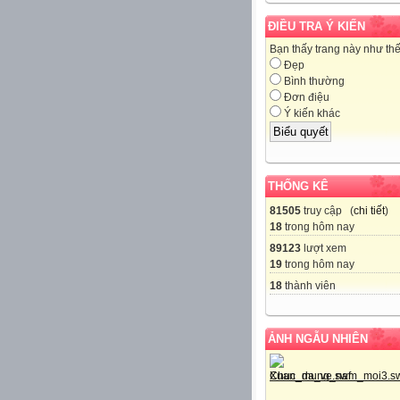
ĐIỀU TRA Ý KIẾN
Bạn thấy trang này như th
Đẹp
Bình thường
Đơn điệu
Ý kiến khác
THỐNG KÊ
81505
truy cập (
chi tiết
)
18
trong hôm nay
89123
lượt xem
19
trong hôm nay
18
thành viên
ẢNH NGẪU NHIÊN