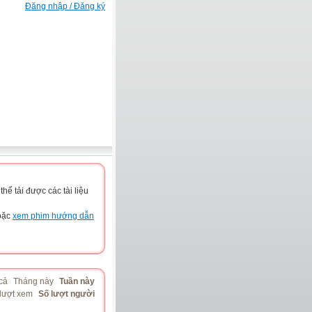
Đăng nhập / Đăng ký
ể tải được các tài liệu
hoặc
xem phim hướng dẫn
cả
Tháng này
Tuần này
lượt xem
Số lượt người