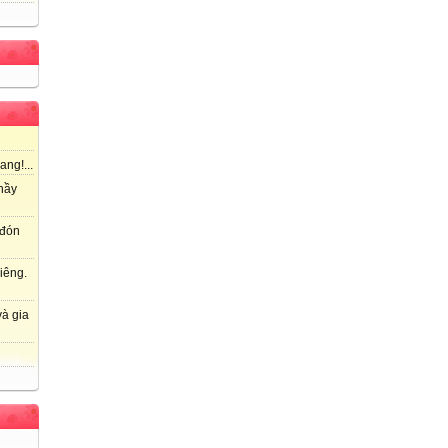
ang!...
hầy
 đón
iêng.
à gia