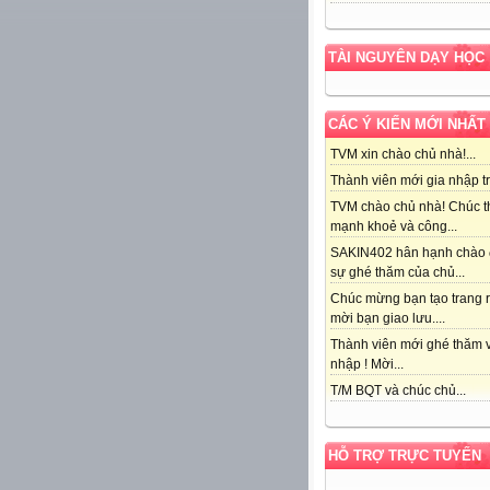
TÀI NGUYÊN DẠY HỌC
CÁC Ý KIẾN MỚI NHẤT
TVM xin chào chủ nhà!...
Thành viên mới gia nhập tr
TVM chào chủ nhà! Chúc t
mạnh khoẻ và công...
SAKIN402 hân hạnh chào
sự ghé thăm của chủ...
Chúc mừng bạn tạo trang r
mời bạn giao lưu....
Thành viên mới ghé thăm v
nhập ! Mời...
T/M BQT và chúc chủ...
HỖ TRỢ TRỰC TUYẾN