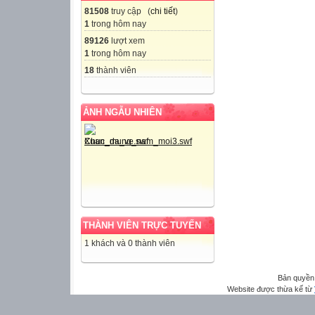
81508
truy cập (
chi tiết
)
1
trong hôm nay
89126
lượt xem
1
trong hôm nay
18
thành viên
ẢNH NGẪU NHIÊN
THÀNH VIÊN TRỰC TUYẾN
1 khách và 0 thành viên
Bản quyền
Website được thừa kế từ