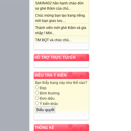
SAKIN402 hân hạnh chào đón
sự ghé thăm của chủ...
Chúc mừng bạn tạo trang riêng.
mời bạn giao lưu....
Thành viên mới ghé thăm và gia
nhập ! Mời...
T/M BQT và chúc chủ...
HỖ TRỢ TRỰC TUYẾN
ĐIỀU TRA Ý KIẾN
Bạn thấy trang này như thế nào?
Đẹp
Bình thường
Đơn điệu
Ý kiến khác
THỐNG KÊ