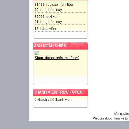
81479
truy cập (
chi tiết
)
20
trong hôm nay
89096
lượt xem
21
trong hôm nay
18
thành viên
ẢNH NGẪU NHIÊN
THÀNH VIÊN TRỰC TUYẾN
2 khách và 0 thành viên
Bản quyền
Website được thừa kế từ