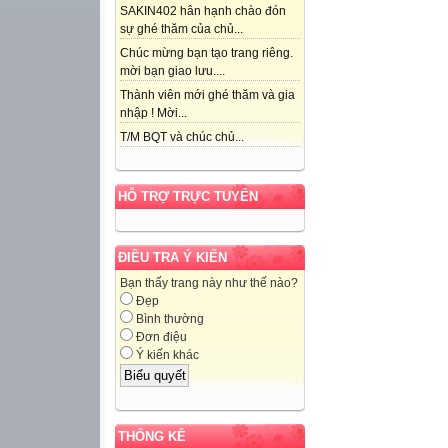
SAKIN402 hân hạnh chào đón
sự ghé thăm của chủ...
Chúc mừng bạn tạo trang riêng.
mời bạn giao lưu....
Thành viên mới ghé thăm và gia
nhập ! Mời...
T/M BQT và chúc chủ...
HỖ TRỢ TRỰC TUYẾN
ĐIỀU TRA Ý KIẾN
Bạn thấy trang này như thế nào?
Đẹp
Bình thường
Đơn điệu
Ý kiến khác
THỐNG KÊ