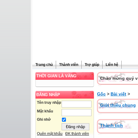
Trang chủ
Thành viên
Trợ giúp
Liên hệ
THỜI GIAN LÀ VÀNG
Chào mừng quý vị 
Gốc
>
Bài viết
>
ĐĂNG NHẬP
Tên truy nhập
Giới thiệu chung
Mật khẩu
Ghi nhớ
Thành tích
Quên mật khẩu
ĐK thành viên