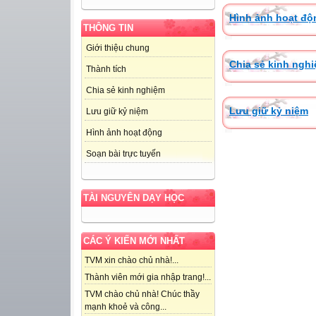
Hình ảnh hoạt độ
THÔNG TIN
Giới thiệu chung
Chia sẻ kinh ngh
Thành tích
Chia sẻ kinh nghiệm
Lưu giữ kỷ niệm
Lưu giữ kỷ niệm
Hình ảnh hoạt động
Soạn bài trực tuyến
TÀI NGUYÊN DẠY HỌC
CÁC Ý KIẾN MỚI NHẤT
TVM xin chào chủ nhà!...
Thành viên mới gia nhập trang!...
TVM chào chủ nhà! Chúc thầy
mạnh khoẻ và công...