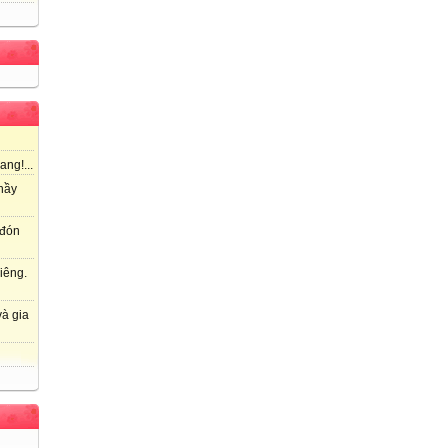
ang!...
hầy
 đón
iêng.
à gia