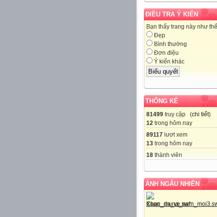
ĐIỀU TRA Ý KIẾN
Bạn thấy trang này như th
Đẹp
Bình thường
Đơn điệu
Ý kiến khác
THỐNG KÊ
81499
truy cập (
chi tiết
)
12
trong hôm nay
89117
lượt xem
13
trong hôm nay
18
thành viên
ẢNH NGẪU NHIÊN