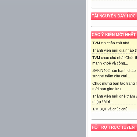
TÀI NGUYÊN DẠY HỌC
CÁC Ý KIẾN MỚI NHẤT
TVM xin chào chủ nhà!...
Thành viên mới gia nhập tr
TVM chào chủ nhà! Chúc t
mạnh khoẻ và công...
SAKIN402 hân hạnh chào
sự ghé thăm của chủ...
Chúc mừng bạn tạo trang r
mời bạn giao lưu....
Thành viên mới ghé thăm v
nhập ! Mời...
T/M BQT và chúc chủ...
HỖ TRỢ TRỰC TUYẾN