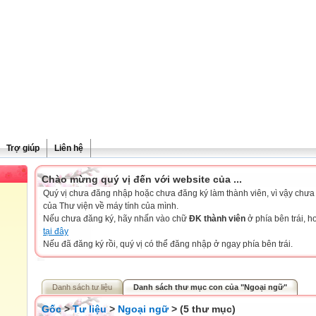
Trợ giúp
Liên hệ
Chào mừng quý vị đến với website của ...
Quý vị chưa đăng nhập hoặc chưa đăng ký làm thành viên, vì vậy chưa th
của Thư viện về máy tính của mình.
Nếu chưa đăng ký, hãy nhấn vào chữ
ĐK thành viên
ở phía bên trái, 
tại đây
Nếu đã đăng ký rồi, quý vị có thể đăng nhập ở ngay phía bên trái.
Danh sách tư liệu
Danh sách thư mục con của "Ngoại ngữ"
Gốc
>
Tư liệu
>
Ngoại ngữ
> (5 thư mục)