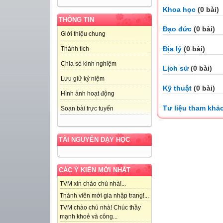
Khoa học
(0 bài)
THÔNG TIN
Đạo đức
(0 bài)
Giới thiệu chung
Địa lý
(0 bài)
Thành tích
Chia sẻ kinh nghiệm
Lịch sử
(0 bài)
Lưu giữ kỷ niệm
Kỹ thuật
(0 bài)
Hình ảnh hoạt động
Tư liệu tham khả
Soạn bài trực tuyến
TÀI NGUYÊN DẠY HỌC
CÁC Ý KIẾN MỚI NHẤT
TVM xin chào chủ nhà!...
Thành viên mới gia nhập trang!...
TVM chào chủ nhà! Chúc thầy
mạnh khoẻ và công...