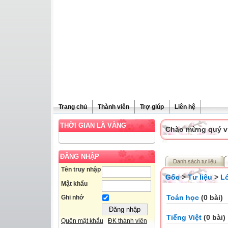
Trang chủ
Thành viên
Trợ giúp
Liên hệ
THỜI GIAN LÀ VÀNG
Chào mừng quý vị 
ĐĂNG NHẬP
Danh sách tư liệu
Tên truy nhập
Gốc
>
Tư liệu
>
L
Mật khẩu
Toán học
(0 bài)
Ghi nhớ
Tiếng Việt
(0 bài)
Quên mật khẩu
ĐK thành viên