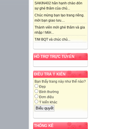
SAKIN402 hân hạnh chào đón
sự ghé thăm của chủ...
Chúc mừng bạn tạo trang riêng.
mời bạn giao lưu....
Thành viên mới ghé thăm và gia
nhập ! Mời...
T/M BQT và chúc chủ...
HỖ TRỢ TRỰC TUYẾN
ĐIỀU TRA Ý KIẾN
Bạn thấy trang này như thế nào?
Đẹp
Bình thường
Đơn điệu
Ý kiến khác
THỐNG KÊ