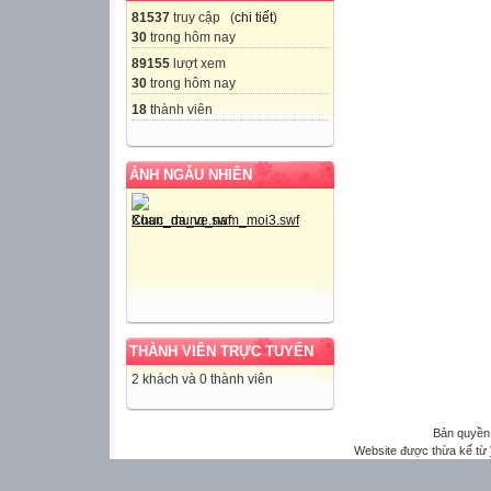
81537
truy cập (
chi tiết
)
30
trong hôm nay
89155
lượt xem
30
trong hôm nay
18
thành viên
ẢNH NGẪU NHIÊN
THÀNH VIÊN TRỰC TUYẾN
2 khách và 0 thành viên
Bản quyền
Website được thừa kế từ