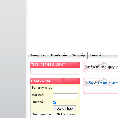
Trang chủ
Thành viên
Trợ giúp
Liên hệ
THỜI GIAN LÀ VÀNG
Chào mừng quý vị 
ĐĂNG NHẬP
Gốc
>
Tranh ảnh t
Tên truy nhập
Mật khẩu
Ghi nhớ
Quên mật khẩu
ĐK thành viên