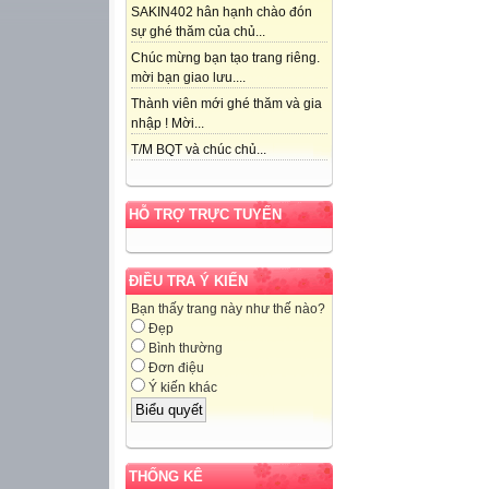
SAKIN402 hân hạnh chào đón
sự ghé thăm của chủ...
Chúc mừng bạn tạo trang riêng.
mời bạn giao lưu....
Thành viên mới ghé thăm và gia
nhập ! Mời...
T/M BQT và chúc chủ...
HỖ TRỢ TRỰC TUYẾN
ĐIỀU TRA Ý KIẾN
Bạn thấy trang này như thế nào?
Đẹp
Bình thường
Đơn điệu
Ý kiến khác
THỐNG KÊ