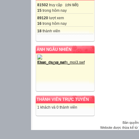
81502
truy cập (
chi tiết
)
15
trong hôm nay
89120
lượt xem
16
trong hôm nay
18
thành viên
ẢNH NGẪU NHIÊN
THÀNH VIÊN TRỰC TUYẾN
1 khách và 0 thành viên
Bản quyền
Website được thừa kế từ