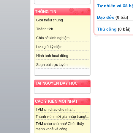
Tự nhiên và Xã h
THÔNG TIN
Đạo đức
(0 bài)
Giới thiệu chung
Thủ công
(0 bài)
Thành tích
Chia sẻ kinh nghiệm
Lưu giữ kỷ niệm
Hình ảnh hoạt động
Soạn bài trực tuyến
TÀI NGUYÊN DẠY HỌC
CÁC Ý KIẾN MỚI NHẤT
TVM xin chào chủ nhà!...
Thành viên mới gia nhập trang!...
TVM chào chủ nhà! Chúc thầy
mạnh khoẻ và công...