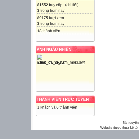
81552
truy cập (
chi tiết
)
3
trong hôm nay
89175
lượt xem
3
trong hôm nay
18
thành viên
ẢNH NGẪU NHIÊN
THÀNH VIÊN TRỰC TUYẾN
1 khách và 0 thành viên
Bản quyền
Website được thừa kế từ