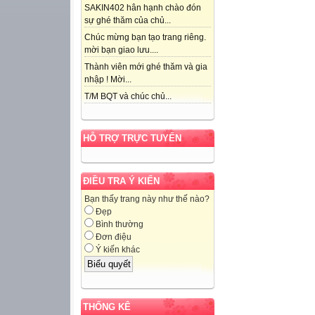
SAKIN402 hân hạnh chào đón
sự ghé thăm của chủ...
Chúc mừng bạn tạo trang riêng.
mời bạn giao lưu....
Thành viên mới ghé thăm và gia
nhập ! Mời...
T/M BQT và chúc chủ...
HỖ TRỢ TRỰC TUYẾN
ĐIỀU TRA Ý KIẾN
Bạn thấy trang này như thế nào?
Đẹp
Bình thường
Đơn điệu
Ý kiến khác
THỐNG KÊ