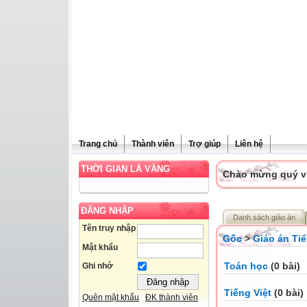
Trang chủ
Thành viên
Trợ giúp
Liên hệ
THỜI GIAN LÀ VÀNG
Chào mừng quý vị 
ĐĂNG NHẬP
Danh sách giáo án
Tên truy nhập
Gốc
>
Giáo án Ti
Mật khẩu
Toán học
(0 bài)
Ghi nhớ
Tiếng Việt
(0 bài)
Quên mật khẩu
ĐK thành viên