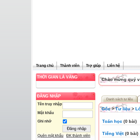
Trang chủ
Thành viên
Trợ giúp
Liên hệ
THỜI GIAN LÀ VÀNG
Chào mừng quý vị 
ĐĂNG NHẬP
Danh sách tư liệu
Tên truy nhập
Gốc
>
Tư liệu
>
L
Mật khẩu
Toán học
(0 bài)
Ghi nhớ
Tiếng Việt
(0 bài)
Quên mật khẩu
ĐK thành viên