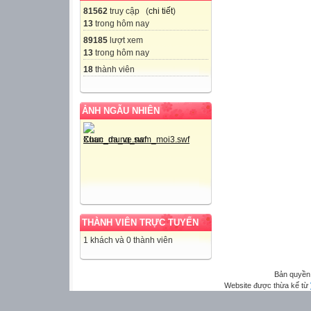
81562
truy cập (
chi tiết
)
13
trong hôm nay
89185
lượt xem
13
trong hôm nay
18
thành viên
ẢNH NGẪU NHIÊN
THÀNH VIÊN TRỰC TUYẾN
1 khách và 0 thành viên
Bản quyền
Website được thừa kế từ