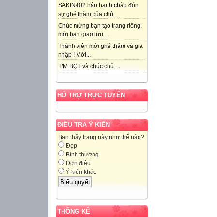
SAKIN402 hân hạnh chào đón
sự ghé thăm của chủ...
Chúc mừng bạn tạo trang riêng.
mời bạn giao lưu....
Thành viên mới ghé thăm và gia
nhập ! Mời...
T/M BQT và chúc chủ...
HỖ TRỢ TRỰC TUYẾN
ĐIỀU TRA Ý KIẾN
Bạn thấy trang này như thế nào?
Đẹp
Bình thường
Đơn điệu
Ý kiến khác
THỐNG KÊ