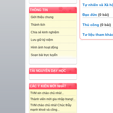
Tự nhiên và Xã h
THÔNG TIN
Đạo đức
(0 bài)
Giới thiệu chung
Thủ công
(0 bài)
Thành tích
Chia sẻ kinh nghiệm
Tư liệu tham khả
Lưu giữ kỷ niệm
Hình ảnh hoạt động
Soạn bài trực tuyến
TÀI NGUYÊN DẠY HỌC
CÁC Ý KIẾN MỚI NHẤT
TVM xin chào chủ nhà!...
Thành viên mới gia nhập trang!...
TVM chào chủ nhà! Chúc thầy
mạnh khoẻ và công...