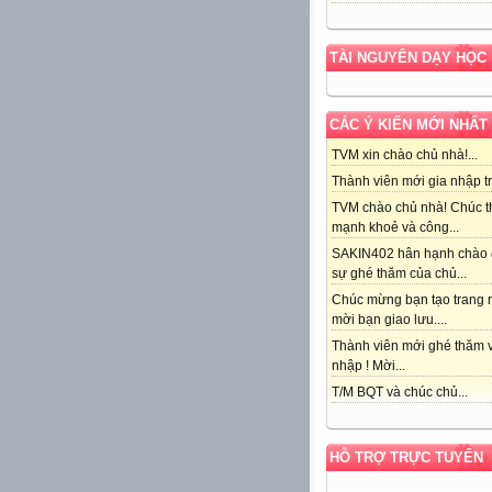
TÀI NGUYÊN DẠY HỌC
CÁC Ý KIẾN MỚI NHẤT
TVM xin chào chủ nhà!...
Thành viên mới gia nhập tr
TVM chào chủ nhà! Chúc t
mạnh khoẻ và công...
SAKIN402 hân hạnh chào
sự ghé thăm của chủ...
Chúc mừng bạn tạo trang r
mời bạn giao lưu....
Thành viên mới ghé thăm v
nhập ! Mời...
T/M BQT và chúc chủ...
HỖ TRỢ TRỰC TUYẾN