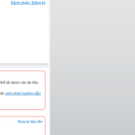
Đăng nhập / Đăng ký
ể tải được các tài liệu
hoặc
xem phim hướng dẫn
Đưa tư liệu lên