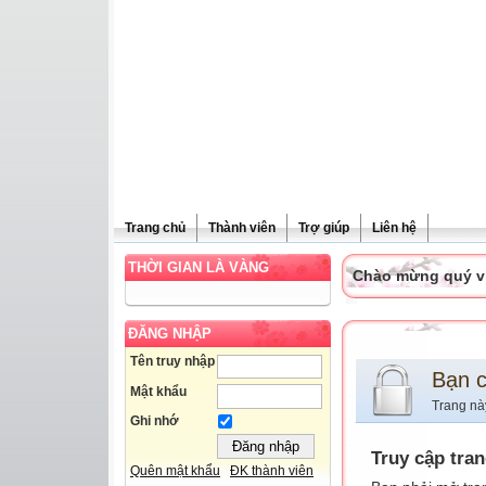
Trang chủ
Thành viên
Trợ giúp
Liên hệ
THỜI GIAN LÀ VÀNG
Chào mừng quý vị 
ĐĂNG NHẬP
Tên truy nhập
Bạn 
Mật khẩu
Trang nà
Ghi nhớ
Truy cập tra
Quên mật khẩu
ĐK thành viên