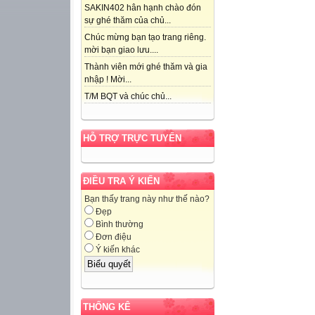
SAKIN402 hân hạnh chào đón
sự ghé thăm của chủ...
Chúc mừng bạn tạo trang riêng.
mời bạn giao lưu....
Thành viên mới ghé thăm và gia
nhập ! Mời...
T/M BQT và chúc chủ...
HỖ TRỢ TRỰC TUYẾN
ĐIỀU TRA Ý KIẾN
Bạn thấy trang này như thế nào?
Đẹp
Bình thường
Đơn điệu
Ý kiến khác
THỐNG KÊ