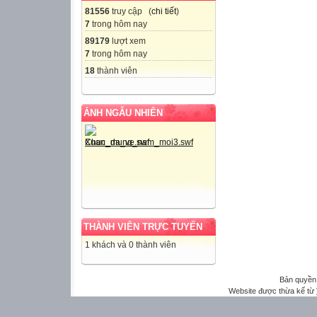
81556
truy cập (
chi tiết
)
7
trong hôm nay
89179
lượt xem
7
trong hôm nay
18
thành viên
ẢNH NGẪU NHIÊN
THÀNH VIÊN TRỰC TUYẾN
1 khách và 0 thành viên
Bản quyền
Website được thừa kế từ