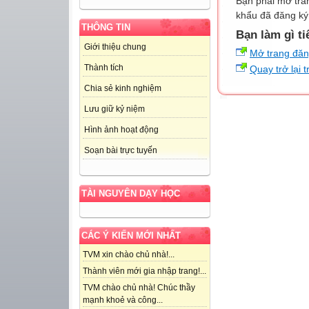
Bạn phải mở tra
khẩu đã đăng ký 
THÔNG TIN
Bạn làm gì ti
Giới thiệu chung
Mở trang đă
Thành tích
Quay trở lại 
Chia sẻ kinh nghiệm
Lưu giữ kỷ niệm
Hình ảnh hoạt động
Soạn bài trực tuyến
TÀI NGUYÊN DẠY HỌC
CÁC Ý KIẾN MỚI NHẤT
TVM xin chào chủ nhà!...
Thành viên mới gia nhập trang!...
TVM chào chủ nhà! Chúc thầy
mạnh khoẻ và công...