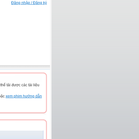
Đăng nhập / Đăng ký
ể tải được các tài liệu
hoặc
xem phim hướng dẫn