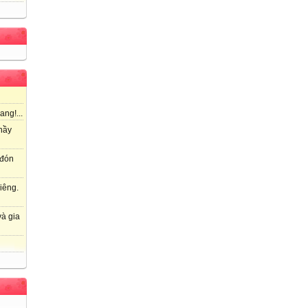
ang!...
hầy
 đón
iêng.
à gia