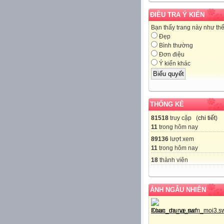
ĐIỀU TRA Ý KIẾN
Bạn thấy trang này như th
Đẹp
Bình thường
Đơn điệu
Ý kiến khác
THỐNG KÊ
81518
truy cập (
chi tiết
)
11
trong hôm nay
89136
lượt xem
11
trong hôm nay
18
thành viên
ẢNH NGẪU NHIÊN