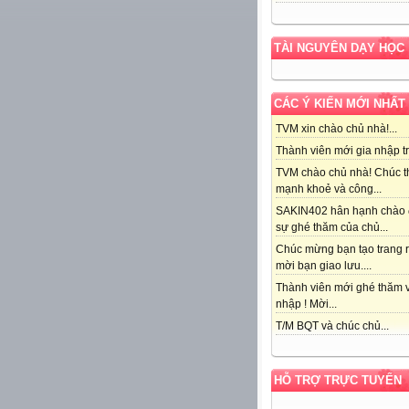
TÀI NGUYÊN DẠY HỌC
CÁC Ý KIẾN MỚI NHẤT
TVM xin chào chủ nhà!...
Thành viên mới gia nhập tr
TVM chào chủ nhà! Chúc t
mạnh khoẻ và công...
SAKIN402 hân hạnh chào
sự ghé thăm của chủ...
Chúc mừng bạn tạo trang r
mời bạn giao lưu....
Thành viên mới ghé thăm v
nhập ! Mời...
T/M BQT và chúc chủ...
HỖ TRỢ TRỰC TUYẾN