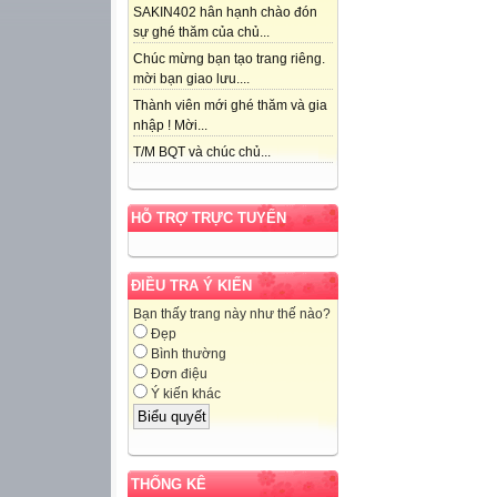
SAKIN402 hân hạnh chào đón
sự ghé thăm của chủ...
Chúc mừng bạn tạo trang riêng.
mời bạn giao lưu....
Thành viên mới ghé thăm và gia
nhập ! Mời...
T/M BQT và chúc chủ...
HỖ TRỢ TRỰC TUYẾN
ĐIỀU TRA Ý KIẾN
Bạn thấy trang này như thế nào?
Đẹp
Bình thường
Đơn điệu
Ý kiến khác
THỐNG KÊ