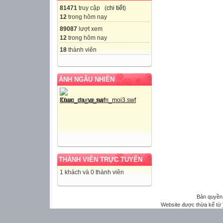
81471
truy cập (
chi tiết
)
12
trong hôm nay
89087
lượt xem
12
trong hôm nay
18
thành viên
ẢNH NGẪU NHIÊN
THÀNH VIÊN TRỰC TUYẾN
1 khách và 0 thành viên
Bản quyền
Website được thừa kế từ