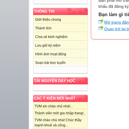
Bạn phải mở tra
khẩu đã đăng ký 
THÔNG TIN
Bạn làm gì ti
Giới thiệu chung
Mở trang đă
Thành tích
Quay trở lại 
Chia sẻ kinh nghiệm
Lưu giữ kỷ niệm
Hình ảnh hoạt động
Soạn bài trực tuyến
TÀI NGUYÊN DẠY HỌC
CÁC Ý KIẾN MỚI NHẤT
TVM xin chào chủ nhà!...
Thành viên mới gia nhập trang!...
TVM chào chủ nhà! Chúc thầy
mạnh khoẻ và công...