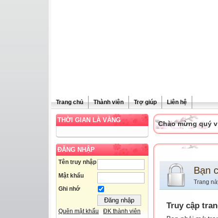
Trang chủ
Thành viên
Trợ giúp
Liên hệ
THỜI GIAN LÀ VÀNG
Chào mừng quý vị 
ĐĂNG NHẬP
Tên truy nhập
Bạn 
Mật khẩu
Trang nà
Ghi nhớ
Truy cập tra
Quên mật khẩu
ĐK thành viên