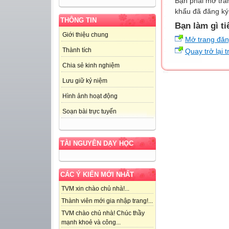
Bạn phải mở tra
khẩu đã đăng ký 
THÔNG TIN
Bạn làm gì ti
Giới thiệu chung
Mở trang đă
Thành tích
Quay trở lại 
Chia sẻ kinh nghiệm
Lưu giữ kỷ niệm
Hình ảnh hoạt động
Soạn bài trực tuyến
TÀI NGUYÊN DẠY HỌC
CÁC Ý KIẾN MỚI NHẤT
TVM xin chào chủ nhà!...
Thành viên mới gia nhập trang!...
TVM chào chủ nhà! Chúc thầy
mạnh khoẻ và công...