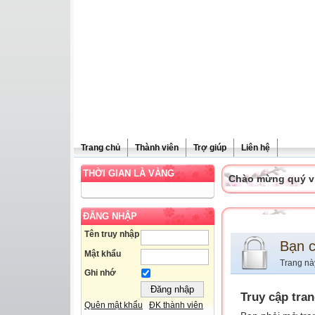
Trang chủ
Thành viên
Trợ giúp
Liên hệ
THỜI GIAN LÀ VÀNG
Chào mừng quý vị 
ĐĂNG NHẬP
Tên truy nhập
Bạn 
Mật khẩu
Trang nà
Ghi nhớ
Truy cập tra
Quên mật khẩu
ĐK thành viên