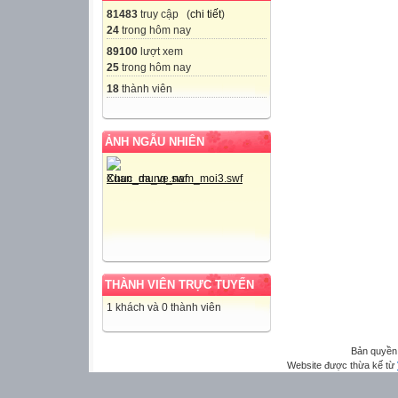
81483
truy cập (
chi tiết
)
24
trong hôm nay
89100
lượt xem
25
trong hôm nay
18
thành viên
ẢNH NGẪU NHIÊN
THÀNH VIÊN TRỰC TUYẾN
1 khách và 0 thành viên
Bản quyền
Website được thừa kế từ