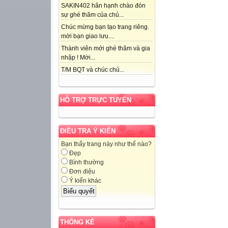
SAKIN402 hân hạnh chào đón
sự ghé thăm của chủ...
Chúc mừng bạn tạo trang riêng.
mời bạn giao lưu....
Thành viên mới ghé thăm và gia
nhập ! Mời...
T/M BQT và chúc chủ...
HỖ TRỢ TRỰC TUYẾN
ĐIỀU TRA Ý KIẾN
Bạn thấy trang này như thế nào?
Đẹp
Bình thường
Đơn điệu
Ý kiến khác
THỐNG KÊ