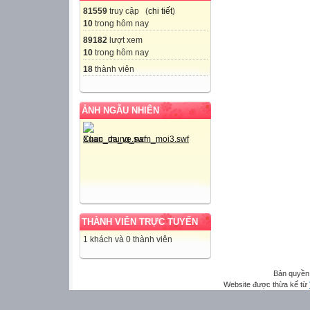
81559
truy cập (
chi tiết
)
10
trong hôm nay
89182
lượt xem
10
trong hôm nay
18
thành viên
ẢNH NGẪU NHIÊN
THÀNH VIÊN TRỰC TUYẾN
1 khách và 0 thành viên
Bản quyền
Website được thừa kế từ