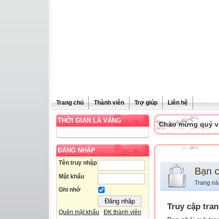
Trang chủ
Thành viên
Trợ giúp
Liên hệ
THỜI GIAN LÀ VÀNG
Chào mừng quý vị 
ĐĂNG NHẬP
Tên truy nhập
Bạn 
Mật khẩu
Trang nà
Ghi nhớ
Truy cập tra
Quên mật khẩu
ĐK thành viên