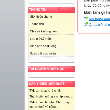
Bạn phải mở tra
khẩu đã đăng ký 
THÔNG TIN
Bạn làm gì ti
Giới thiệu chung
Mở trang đă
Thành tích
Quay trở lại 
Chia sẻ kinh nghiệm
Lưu giữ kỷ niệm
Hình ảnh hoạt động
Soạn bài trực tuyến
TÀI NGUYÊN DẠY HỌC
CÁC Ý KIẾN MỚI NHẤT
TVM xin chào chủ nhà!...
Thành viên mới gia nhập trang!...
TVM chào chủ nhà! Chúc thầy
mạnh khoẻ và công...