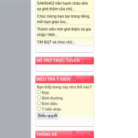
SAKIN402 hân hạnh chào đón
sự ghé thăm của chủ...
Chúc mừng bạn tạo trang riêng.
mời bạn giao lưu....
Thành viên mới ghé thăm và gia
nhập ! Mời...
T/M BQT và chúc chủ...
HỖ TRỢ TRỰC TUYẾN
ĐIỀU TRA Ý KIẾN
Bạn thấy trang này như thế nào?
Đẹp
Bình thường
Đơn điệu
Ý kiến khác
THỐNG KÊ