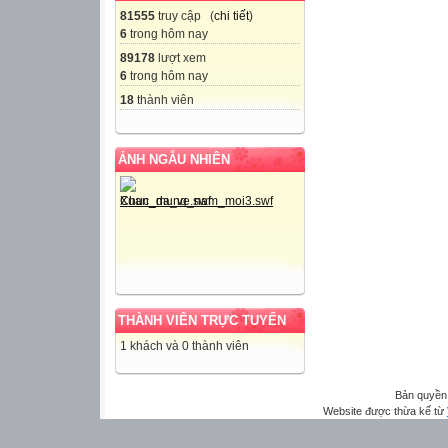
81555
truy cập (
chi tiết
)
6
trong hôm nay
89178
lượt xem
6
trong hôm nay
18
thành viên
ẢNH NGẪU NHIÊN
THÀNH VIÊN TRỰC TUYẾN
1 khách và 0 thành viên
Bản quyền
Website được thừa kế từ