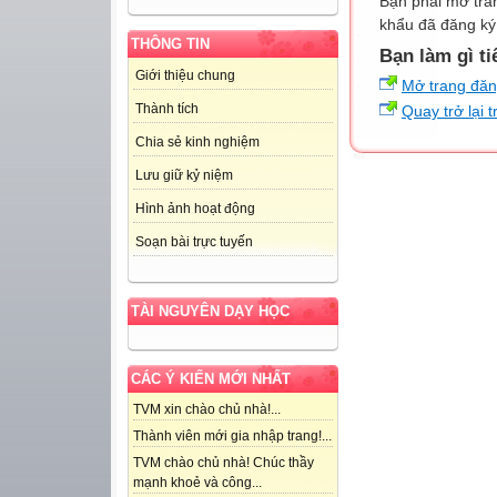
Bạn phải mở tra
khẩu đã đăng ký 
THÔNG TIN
Bạn làm gì ti
Giới thiệu chung
Mở trang đă
Thành tích
Quay trở lại 
Chia sẻ kinh nghiệm
Lưu giữ kỷ niệm
Hình ảnh hoạt động
Soạn bài trực tuyến
TÀI NGUYÊN DẠY HỌC
CÁC Ý KIẾN MỚI NHẤT
TVM xin chào chủ nhà!...
Thành viên mới gia nhập trang!...
TVM chào chủ nhà! Chúc thầy
mạnh khoẻ và công...