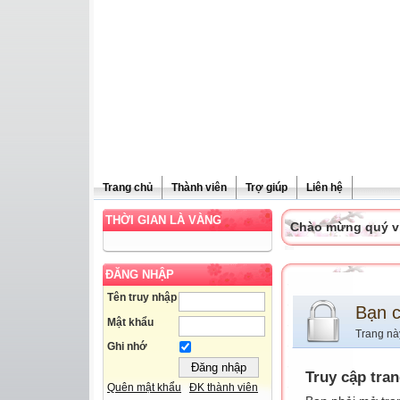
Trang chủ
Thành viên
Trợ giúp
Liên hệ
THỜI GIAN LÀ VÀNG
Chào mừng quý vị 
ĐĂNG NHẬP
Tên truy nhập
Bạn 
Mật khẩu
Trang nà
Ghi nhớ
Truy cập tra
Quên mật khẩu
ĐK thành viên