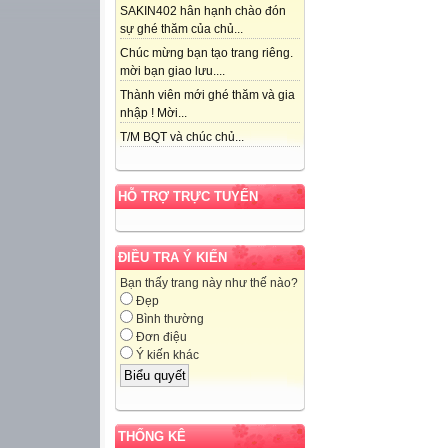
SAKIN402 hân hạnh chào đón
sự ghé thăm của chủ...
Chúc mừng bạn tạo trang riêng.
mời bạn giao lưu....
Thành viên mới ghé thăm và gia
nhập ! Mời...
T/M BQT và chúc chủ...
HỖ TRỢ TRỰC TUYẾN
ĐIỀU TRA Ý KIẾN
Bạn thấy trang này như thế nào?
Đẹp
Bình thường
Đơn điệu
Ý kiến khác
THỐNG KÊ