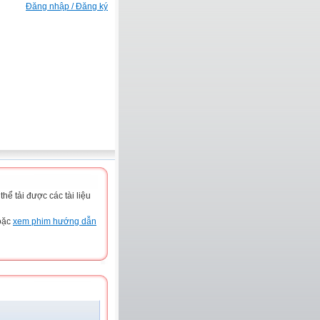
Đăng nhập / Đăng ký
ể tải được các tài liệu
hoặc
xem phim hướng dẫn