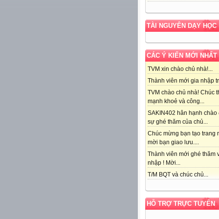
TÀI NGUYÊN DẠY HỌC
CÁC Ý KIẾN MỚI NHẤT
TVM xin chào chủ nhà!...
Thành viên mới gia nhập tr
TVM chào chủ nhà! Chúc t
mạnh khoẻ và công...
SAKIN402 hân hạnh chào
sự ghé thăm của chủ...
Chúc mừng bạn tạo trang r
mời bạn giao lưu....
Thành viên mới ghé thăm v
nhập ! Mời...
T/M BQT và chúc chủ...
HỖ TRỢ TRỰC TUYẾN