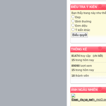
ĐIỀU TRA Ý KIẾN
Bạn thấy trang này như th
Đẹp
Bình thường
Đơn điệu
Ý kiến khác
THỐNG KÊ
81474
truy cập (
chi tiết
)
15
trong hôm nay
89090
lượt xem
15
trong hôm nay
18
thành viên
ẢNH NGẪU NHIÊN