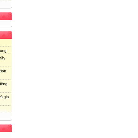
ang!...
hầy
 đón
iêng.
à gia