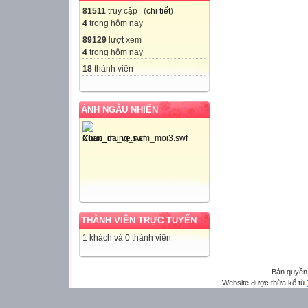
81511
truy cập (
chi tiết
)
4
trong hôm nay
89129
lượt xem
4
trong hôm nay
18
thành viên
ẢNH NGẪU NHIÊN
THÀNH VIÊN TRỰC TUYẾN
1 khách và 0 thành viên
Bản quyền
Website được thừa kế từ