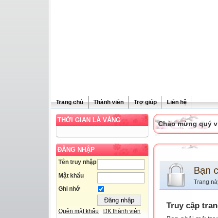
Trang chủ
Thành viên
Trợ giúp
Liên hệ
THỜI GIAN LÀ VÀNG
Chào mừng quý vị 
ĐĂNG NHẬP
Tên truy nhập
Bạn 
Mật khẩu
Trang nà
Ghi nhớ
Truy cập tra
Quên mật khẩu
ĐK thành viên