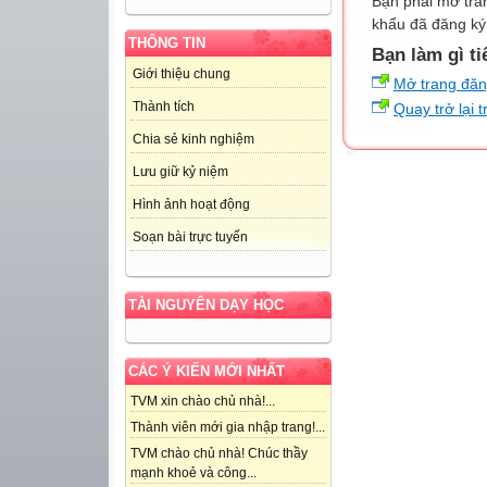
Bạn phải mở tra
khẩu đã đăng ký 
THÔNG TIN
Bạn làm gì ti
Giới thiệu chung
Mở trang đă
Thành tích
Quay trở lại 
Chia sẻ kinh nghiệm
Lưu giữ kỷ niệm
Hình ảnh hoạt động
Soạn bài trực tuyến
TÀI NGUYÊN DẠY HỌC
CÁC Ý KIẾN MỚI NHẤT
TVM xin chào chủ nhà!...
Thành viên mới gia nhập trang!...
TVM chào chủ nhà! Chúc thầy
mạnh khoẻ và công...