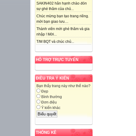
SAKIN402 hân hạnh chào đón
sự ghé thăm của chủ...
Chúc mừng bạn tạo trang riêng.
mời bạn giao lưu....
Thành viên mới ghé thăm và gia
nhập ! Mời...
T/M BQT và chúc chủ...
HỖ TRỢ TRỰC TUYẾN
ĐIỀU TRA Ý KIẾN
Bạn thấy trang này như thế nào?
Đẹp
Bình thường
Đơn điệu
Ý kiến khác
THỐNG KÊ