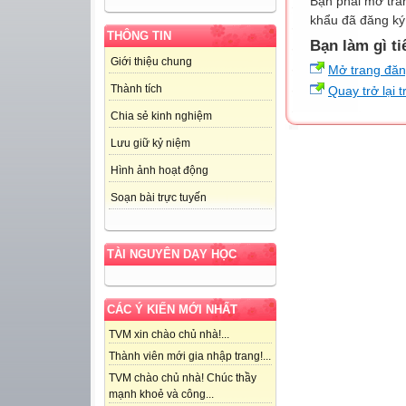
Bạn phải mở tra
khẩu đã đăng ký 
THÔNG TIN
Bạn làm gì ti
Giới thiệu chung
Mở trang đă
Thành tích
Quay trở lại 
Chia sẻ kinh nghiệm
Lưu giữ kỷ niệm
Hình ảnh hoạt động
Soạn bài trực tuyến
TÀI NGUYÊN DẠY HỌC
CÁC Ý KIẾN MỚI NHẤT
TVM xin chào chủ nhà!...
Thành viên mới gia nhập trang!...
TVM chào chủ nhà! Chúc thầy
mạnh khoẻ và công...