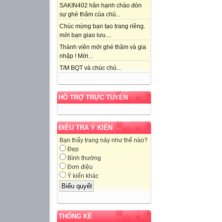
SAKIN402 hân hạnh chào đón
sự ghé thăm của chủ...
Chúc mừng bạn tạo trang riêng.
mời bạn giao lưu....
Thành viên mới ghé thăm và gia
nhập ! Mời...
T/M BQT và chúc chủ...
HỖ TRỢ TRỰC TUYẾN
ĐIỀU TRA Ý KIẾN
Bạn thấy trang này như thế nào?
Đẹp
Bình thường
Đơn điệu
Ý kiến khác
THỐNG KÊ