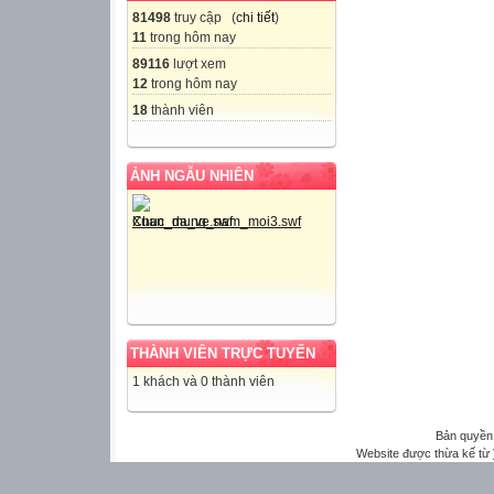
81498
truy cập (
chi tiết
)
11
trong hôm nay
89116
lượt xem
12
trong hôm nay
18
thành viên
ẢNH NGẪU NHIÊN
THÀNH VIÊN TRỰC TUYẾN
1 khách và 0 thành viên
Bản quyền
Website được thừa kế từ