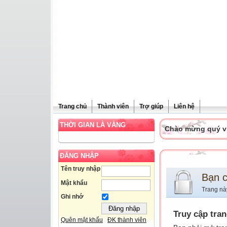
Trang chủ
Thành viên
Trợ giúp
Liên hệ
THỜI GIAN LÀ VÀNG
Chào mừng quý vị 
ĐĂNG NHẬP
Tên truy nhập
Bạn 
Mật khẩu
Trang nà
Ghi nhớ
Truy cập tra
Quên mật khẩu
ĐK thành viên