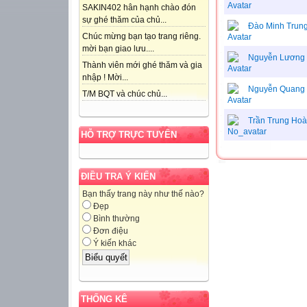
SAKIN402 hân hạnh chào đón
sự ghé thăm của chủ...
Đào Minh Trun
Chúc mừng bạn tạo trang riêng.
mời bạn giao lưu....
Nguyễn Lương 
Thành viên mới ghé thăm và gia
nhập ! Mời...
Nguyễn Quang 
T/M BQT và chúc chủ...
Trần Trung Ho
HỖ TRỢ TRỰC TUYẾN
ĐIỀU TRA Ý KIẾN
Bạn thấy trang này như thế nào?
Đẹp
Bình thường
Đơn điệu
Ý kiến khác
THỐNG KÊ