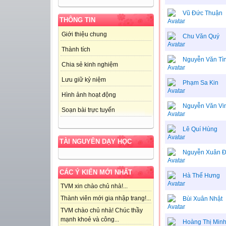
Vũ Đức Thuận
THÔNG TIN
Giới thiệu chung
Chu Văn Quý
Thành tích
Nguyễn Văn Tì
Chia sẻ kinh nghiệm
Lưu giữ kỷ niệm
Phạm Sa Kin
Hình ảnh hoạt động
Nguyễn Văn Vi
Soạn bài trực tuyến
Lê Quí Hùng
TÀI NGUYÊN DẠY HỌC
Nguyễn Xuân 
CÁC Ý KIẾN MỚI NHẤT
Hà Thế Hưng
TVM xin chào chủ nhà!...
Thành viên mới gia nhập trang!...
Bùi Xuân Nhật
TVM chào chủ nhà! Chúc thầy
mạnh khoẻ và công...
Hoàng Thị Minh