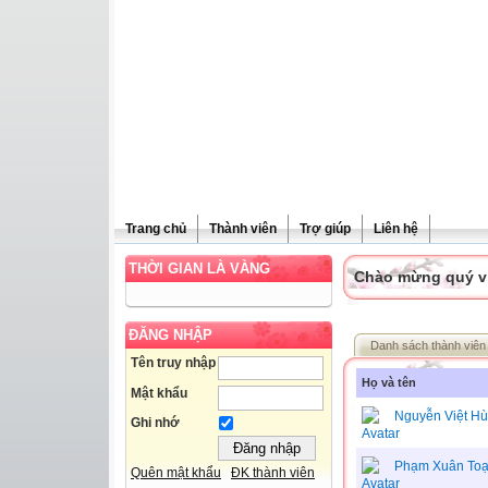
Trang chủ
Thành viên
Trợ giúp
Liên hệ
THỜI GIAN LÀ VÀNG
Chào mừng quý vị 
ĐĂNG NHẬP
Danh sách thành viên
Tên truy nhập
Họ và tên
Mật khẩu
Nguyễn Việt H
Ghi nhớ
Phạm Xuân To
Quên mật khẩu
ĐK thành viên