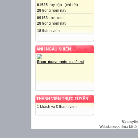
81535
truy cập (
chi tiết
)
28
trong hôm nay
89153
lượt xem
28
trong hôm nay
18
thành viên
ẢNH NGẪU NHIÊN
THÀNH VIÊN TRỰC TUYẾN
1 khách và 0 thành viên
Bản quyền
Website được thừa kế từ