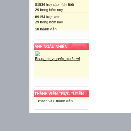
81536
truy cập (
chi tiết
)
29
trong hôm nay
89154
lượt xem
29
trong hôm nay
18
thành viên
ẢNH NGẪU NHIÊN
THÀNH VIÊN TRỰC TUYẾN
1 khách và 0 thành viên