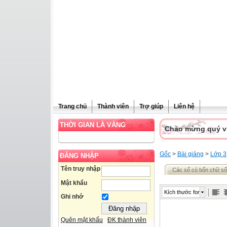
Trang chủ
Thành viên
Trợ giúp
Liên hệ
THỜI GIAN LÀ VÀNG
Chào mừng quý vị 
Gốc
>
Bài giảng
>
Lớp 3
ĐĂNG NHẬP
Tên truy nhập
Các số có bốn chữ số
Mật khẩu
Kích thước font
Ghi nhớ
Quên mật khẩu
ĐK thành viên