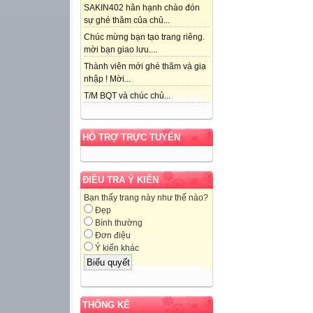
SAKIN402 hân hạnh chào đón
sự ghé thăm của chủ...
Chúc mừng bạn tạo trang riêng.
mời bạn giao lưu....
Thành viên mới ghé thăm và gia
nhập ! Mời...
T/M BQT và chúc chủ...
HỖ TRỢ TRỰC TUYẾN
ĐIỀU TRA Ý KIẾN
Bạn thấy trang này như thế nào?
Đẹp
Bình thường
Đơn điệu
Ý kiến khác
THỐNG KÊ