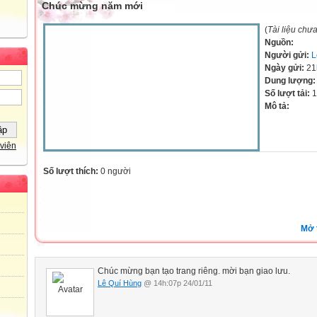
Chúc mừng năm mới
(
Tài liệu chư
Nguồn:
Người gửi:
L
Ngày gửi:
21
Dung lượng
Số lượt tải:
1
Mô tả:
viên
Số lượt thích:
0 người
Mở 
Chúc mừng bạn tạo trang riêng. mời bạn giao lưu.
Lê Quí Hùng
@ 14h:07p 24/01/11