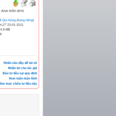
a được thẩm định
)
ê Quí Hùng
(
trang riêng
)
h:27' 23-01-2011
:
4.8 MB
6
Nhấn vào đây để tải về
Nhắn tin cho tác giả
Báo tư liệu sai quy định
Xem toàn màn hình
thư mục chứa tư liệu này