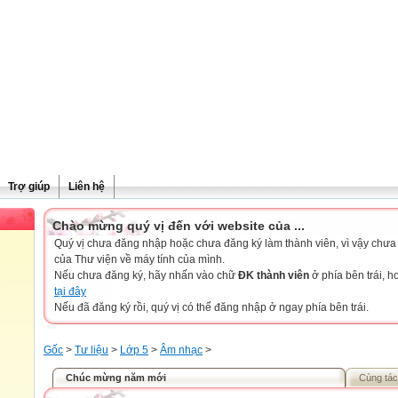
Trợ giúp
Liên hệ
Chào mừng quý vị đến với website của ...
Quý vị chưa đăng nhập hoặc chưa đăng ký làm thành viên, vì vậy chưa th
của Thư viện về máy tính của mình.
Nếu chưa đăng ký, hãy nhấn vào chữ
ĐK thành viên
ở phía bên trái, 
tại đây
Nếu đã đăng ký rồi, quý vị có thể đăng nhập ở ngay phía bên trái.
Gốc
>
Tư liệu
>
Lớp 5
>
Âm nhạc
>
Chúc mừng năm mới
Cùng tác