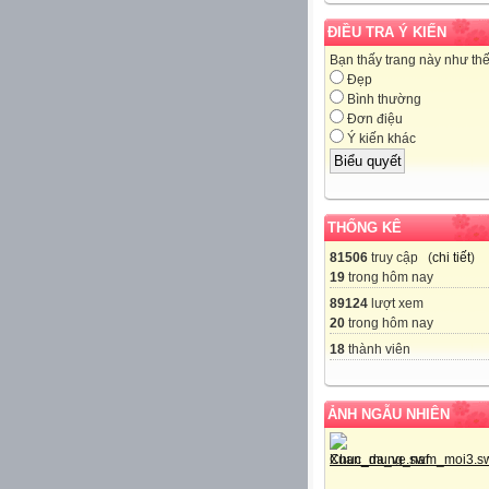
ĐIỀU TRA Ý KIẾN
Bạn thấy trang này như th
Đẹp
Bình thường
Đơn điệu
Ý kiến khác
THỐNG KÊ
81506
truy cập (
chi tiết
)
19
trong hôm nay
89124
lượt xem
20
trong hôm nay
18
thành viên
ẢNH NGẪU NHIÊN