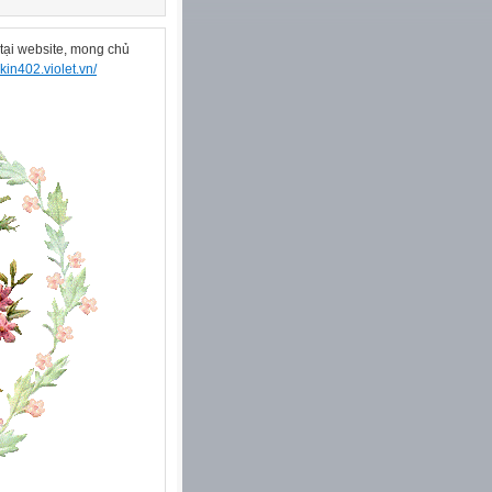
ại website, mong chủ
akin402.violet.vn/