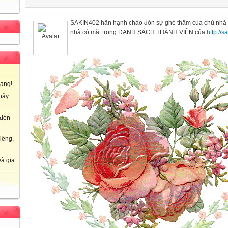
SAKIN402 hân hạnh chào đón sự ghé thăm của chủ nhà t
nhà có mặt trong DANH SÁCH THÀNH VIÊN của
http://s
ang!...
hầy
 đón
iêng.
à gia