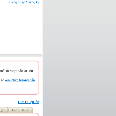
Đăng nhập / Đăng ký
ể tải được các tài liệu
hoặc
xem phim hướng dẫn
Đưa tư liệu lên
 giả
Lịch sử tải về