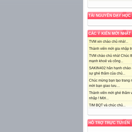
TÀI NGUYÊN DẠY HỌC
CÁC Ý KIẾN MỚI NHẤT
TVM xin chào chủ nhà!...
Thành viên mới gia nhập tr
TVM chào chủ nhà! Chúc t
mạnh khoẻ và công...
SAKIN402 hân hạnh chào
sự ghé thăm của chủ...
Chúc mừng bạn tạo trang r
mời bạn giao lưu....
Thành viên mới ghé thăm v
nhập ! Mời...
T/M BQT và chúc chủ...
HỖ TRỢ TRỰC TUYẾN