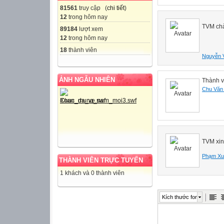
81561
truy cập (
chi tiết
)
12
trong hôm nay
TVM chà
89184
lượt xem
12
trong hôm nay
18
thành viên
Nguyễn 
ẢNH NGẪU NHIÊN
Thành v
Chu Văn
TVM xin
Phạm Xu
THÀNH VIÊN TRỰC TUYẾN
1 khách và 0 thành viên
Kích thước font