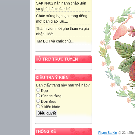
SAKIN402 hân hạnh chào đón
sự ghé thăm của chủ...
Chúc mừng bạn tạo trang riêng.
mời bạn giao lưu....
Thành viên mới ghé thăm và gia
nhập ! Mời...
T/M BQT và chúc chủ...
HỖ TRỢ TRỰC TUYẾN
ĐIỀU TRA Ý KIẾN
Bạn thấy trang này như thế nào?
Đẹp
Bình thường
Đơn điệu
Ý kiến khác
THỐNG KÊ
Phạm Sa Kin
@ 22h:25p 