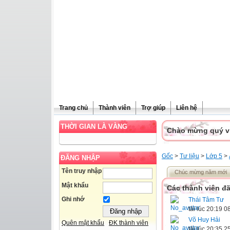
Trang chủ
Thành viên
Trợ giúp
Liên hệ
THỜI GIAN LÀ VÀNG
Chào mừng quý vị 
Gốc
>
Tư liệu
>
Lớp 5
>
ĐĂNG NHẬP
Tên truy nhập
Chúc mừng năm mới
Mật khẩu
Các thành viên đã
Ghi nhớ
Thái Tâm Tư
tải lúc 20:19 
Võ Huy Hải
Quên mật khẩu
ĐK thành viên
tải lúc 20:35 