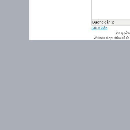
Đường dẫn
:
p
Gửi ý kiến
Bản quyền
Website được thừa kế từ