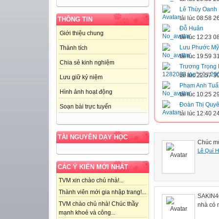
Lê Thùy Oanh
tải lúc 08:58 
THÔNG TIN
Đỗ Huân
Giới thiệu chung
tải lúc 12:23 
Lưu Phước Mỹ
Thành tích
tải lúc 19:59 
Chia sẻ kinh nghiệm
Trương Trọng
tải lúc 22:57 
Lưu giữ kỷ niệm
Phạm Anh Tuấ
Hình ảnh hoạt động
tải lúc 10:25 
Đoàn Thị Quy
Soạn bài trực tuyến
tải lúc 12:40 
TÀI NGUYÊN DẠY HỌC
Chúc mừ
Lê Quí 
CÁC Ý KIẾN MỚI NHẤT
TVM xin chào chủ nhà!...
Thành viên mới gia nhập trang!...
SAKIN40
TVM chào chủ nhà! Chúc thầy
nhà có
mạnh khoẻ và công...