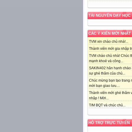
TÀI NGUYÊN DẠY HỌC
CÁC Ý KIẾN MỚI NHẤT
TVM xin chào chủ nhà!...
Thành viên mới gia nhập tr
TVM chào chủ nhà! Chúc t
mạnh khoẻ và công...
SAKIN402 hân hạnh chào
sự ghé thăm của chủ...
Chúc mừng bạn tạo trang r
mời bạn giao lưu....
Thành viên mới ghé thăm v
nhập ! Mời...
T/M BQT và chúc chủ...
HỖ TRỢ TRỰC TUYẾN