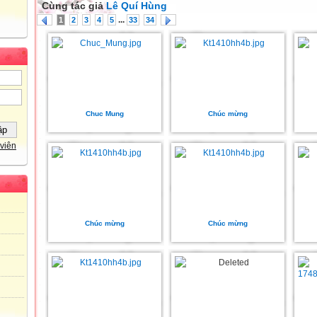
Cùng tác giả
Lê Quí Hùng
...
1
2
3
4
5
33
34
Chuc Mung
Chúc mừng
viên
Chúc mừng
Chúc mừng