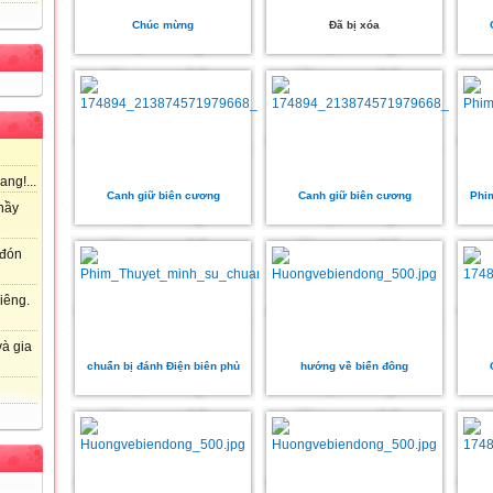
Chúc mừng
Đã bị xóa
ang!...
Canh giữ biên cương
Canh giữ biên cương
Phim
hầy
 đón
iêng.
à gia
chuẩn bị đánh Điện biên phủ
hướng về biển đông