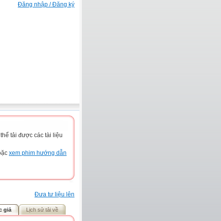
Đăng nhập / Đăng ký
ể tải được các tài liệu
hoặc
xem phim hướng dẫn
Đưa tư liệu lên
c giả
Lịch sử tải về