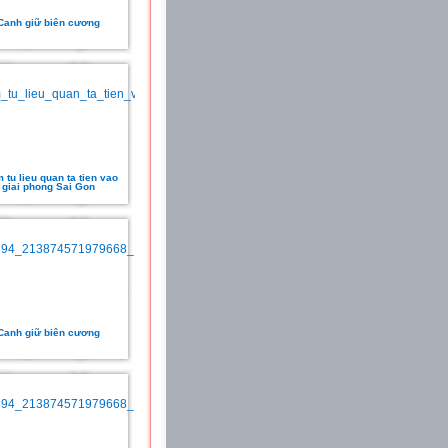
Canh giữ biên cương
 tu lieu quan ta tien vao
giai phong Sai Gon
Canh giữ biên cương