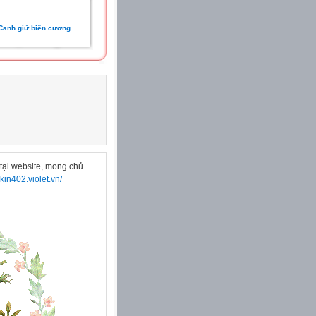
Canh giữ biên cương
ại website, mong chủ
akin402.violet.vn/