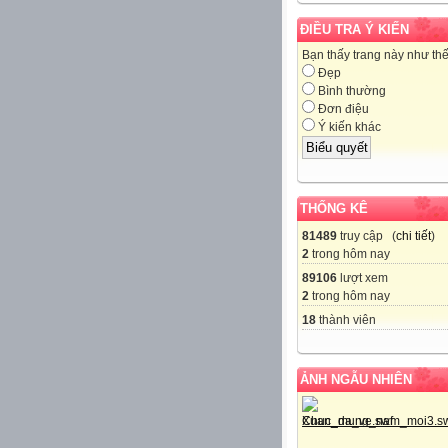
ĐIỀU TRA Ý KIẾN
Bạn thấy trang này như th
Đẹp
Bình thường
Đơn điệu
Ý kiến khác
THỐNG KÊ
81489
truy cập (
chi tiết
)
2
trong hôm nay
89106
lượt xem
2
trong hôm nay
18
thành viên
ẢNH NGẪU NHIÊN