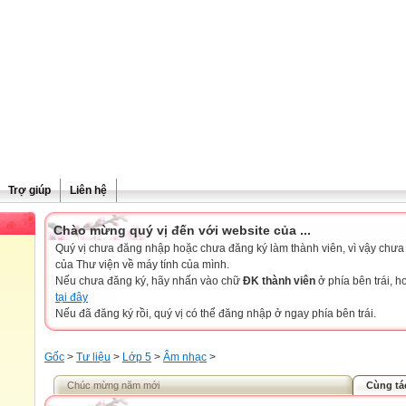
Trợ giúp
Liên hệ
Chào mừng quý vị đến với website của ...
Quý vị chưa đăng nhập hoặc chưa đăng ký làm thành viên, vì vậy chưa th
của Thư viện về máy tính của mình.
Nếu chưa đăng ký, hãy nhấn vào chữ
ĐK thành viên
ở phía bên trái, 
tại đây
Nếu đã đăng ký rồi, quý vị có thể đăng nhập ở ngay phía bên trái.
Gốc
>
Tư liệu
>
Lớp 5
>
Âm nhạc
>
Chúc mừng năm mới
Cùng tá