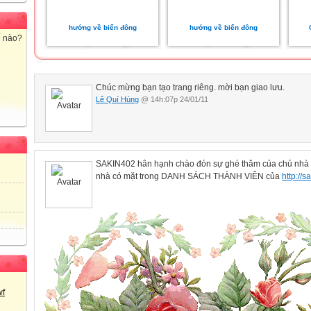
hướng về biển đông
hướng về biển đông
ế nào?
Chúc mừng bạn tạo trang riêng. mời bạn giao lưu.
Lê Quí Hùng
@ 14h:07p 24/01/11
SAKIN402 hân hạnh chào đón sự ghé thăm của chủ nhà t
nhà có mặt trong DANH SÁCH THÀNH VIÊN của
http://s