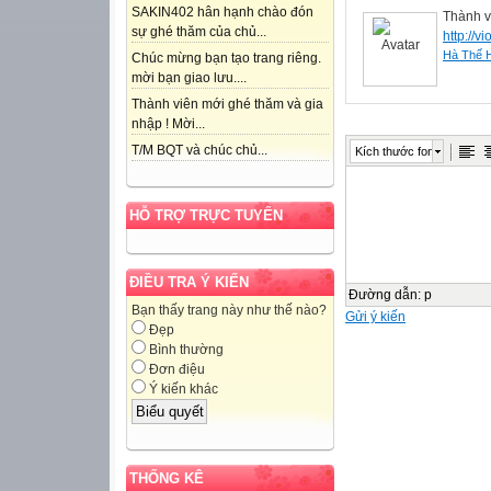
SAKIN402 hân hạnh chào đón
Thành v
sự ghé thăm của chủ...
http://v
Hà Thế 
Chúc mừng bạn tạo trang riêng.
mời bạn giao lưu....
Thành viên mới ghé thăm và gia
nhập ! Mời...
T/M BQT và chúc chủ...
Kích thước font
HỖ TRỢ TRỰC TUYẾN
ĐIỀU TRA Ý KIẾN
Đường dẫn
:
p
Bạn thấy trang này như thế nào?
Gửi ý kiến
Đẹp
Bình thường
Đơn điệu
Ý kiến khác
THỐNG KÊ