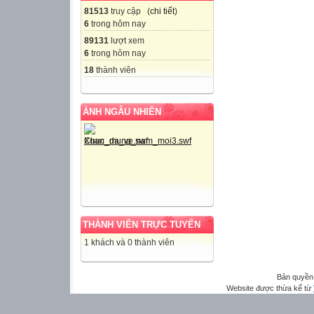
81513
truy cập (
chi tiết
)
6
trong hôm nay
89131
lượt xem
6
trong hôm nay
18
thành viên
ẢNH NGẪU NHIÊN
THÀNH VIÊN TRỰC TUYẾN
1 khách và 0 thành viên
Bản quyền
Website được thừa kế từ