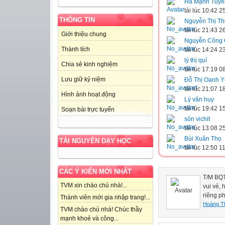
Hà Mạnh Tuyê
tải lúc 10:42 
THÔNG TIN
Nguyễn Thị T
tải lúc 21:43 
Giới thiệu chung
Nguyễn Công
Thành tích
tải lúc 14:24 
lý thị quí
Chia sẻ kinh nghiệm
tải lúc 17:19 
Lưu giữ kỷ niệm
Đỗ Thị Oanh 
tải lúc 21:07 
Hình ảnh hoạt động
Lý văn huy
tải lúc 19:42 
Soạn bài trực tuyến
sỏn vichit
tải lúc 13:08 
Bùi Xuân Thọ
TÀI NGUYÊN DẠY HỌC
tải lúc 12:50 
CÁC Ý KIẾN MỚI NHẤT
T/M BQ
TVM xin chào chủ nhà!...
vui vẻ,
riêng ph
Thành viên mới gia nhập trang!...
Hoàng Th
TVM chào chủ nhà! Chúc thầy
mạnh khoẻ và công...