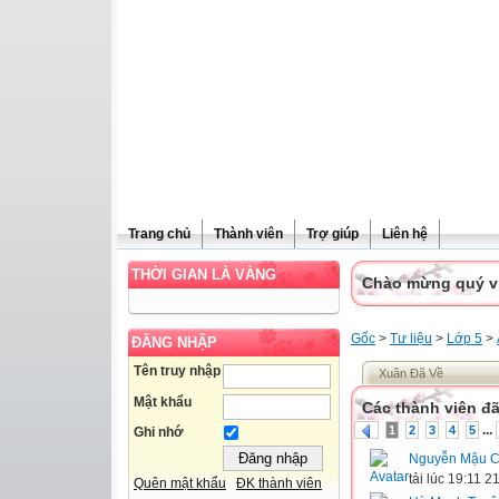
Trang chủ
Thành viên
Trợ giúp
Liên hệ
THỜI GIAN LÀ VÀNG
Chào mừng quý vị 
Gốc
>
Tư liệu
>
Lớp 5
>
ĐĂNG NHẬP
Tên truy nhập
Xuân Đã Về
Mật khẩu
Các thành viên đã
...
1
2
3
4
5
Ghi nhớ
Nguyễn Mậu C
tải lúc 19:11 
Quên mật khẩu
ĐK thành viên