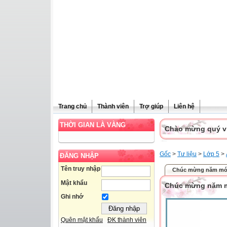
Trang chủ
Thành viên
Trợ giúp
Liên hệ
THỜI GIAN LÀ VÀNG
Chào mừng quý vị 
Gốc
>
Tư liệu
>
Lớp 5
>
ĐĂNG NHẬP
Tên truy nhập
Chúc mừng năm mớ
Mật khẩu
Chúc mừng năm 
Ghi nhớ
Quên mật khẩu
ĐK thành viên