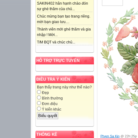
SAKIN402 hân hạnh chào đón
sự ghé thăm của chủ...
Chúc mừng bạn tạo trang riêng.
mời bạn giao lưu....
Thành viên mới ghé thăm và gia
nhập ! Mời...
T/M BQT và chúc chủ...
HỖ TRỢ TRỰC TUYẾN
ĐIỀU TRA Ý KIẾN
Bạn thấy trang này như thế nào?
Đẹp
Bình thường
Đơn điệu
Ý kiến khác
THỐNG KÊ
Phạm Sa Kin
@ 22h:25p 