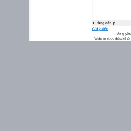
Đường dẫn
:
p
Gửi ý kiến
Bản quyền
Website được thừa kế từ