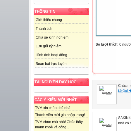
THÔNG TIN
Giới thiệu chung
Thành tích
Chia sẻ kinh nghiệm
Số lượt thích:
0 ngườ
Lưu giữ kỷ niệm
Hình ảnh hoạt động
Soạn bài trực tuyến
TÀI NGUYÊN DẠY HỌC
Chúc mừ
Lê Quí 
CÁC Ý KIẾN MỚI NHẤT
TVM xin chào chủ nhà!...
Thành viên mới gia nhập trang!...
SAKIN40
TVM chào chủ nhà! Chúc thầy
nhà có
mạnh khoẻ và công...