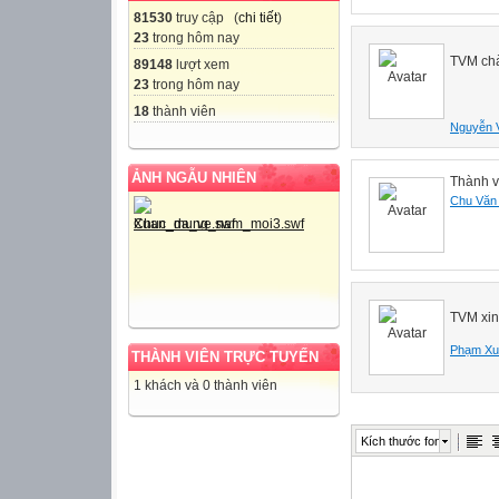
81530
truy cập (
chi tiết
)
23
trong hôm nay
TVM chà
89148
lượt xem
23
trong hôm nay
18
thành viên
Nguyễn 
ẢNH NGẪU NHIÊN
Thành v
Chu Văn
TVM xin
Phạm Xu
THÀNH VIÊN TRỰC TUYẾN
1 khách và 0 thành viên
Kích thước font