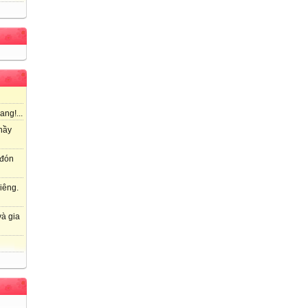
ang!...
hầy
 đón
iêng.
à gia