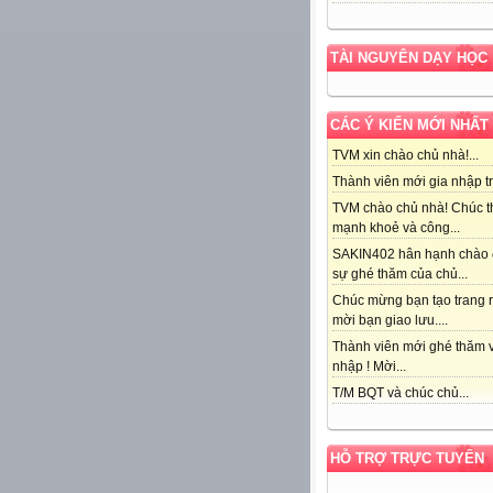
TÀI NGUYÊN DẠY HỌC
CÁC Ý KIẾN MỚI NHẤT
TVM xin chào chủ nhà!...
Thành viên mới gia nhập tr
TVM chào chủ nhà! Chúc t
mạnh khoẻ và công...
SAKIN402 hân hạnh chào
sự ghé thăm của chủ...
Chúc mừng bạn tạo trang r
mời bạn giao lưu....
Thành viên mới ghé thăm v
nhập ! Mời...
T/M BQT và chúc chủ...
HỖ TRỢ TRỰC TUYẾN