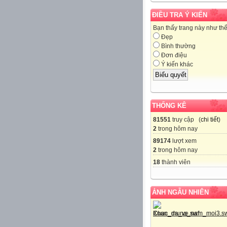
ĐIỀU TRA Ý KIẾN
Bạn thấy trang này như th
Đẹp
Bình thường
Đơn điệu
Ý kiến khác
THỐNG KÊ
81551
truy cập (
chi tiết
)
2
trong hôm nay
89174
lượt xem
2
trong hôm nay
18
thành viên
ẢNH NGẪU NHIÊN