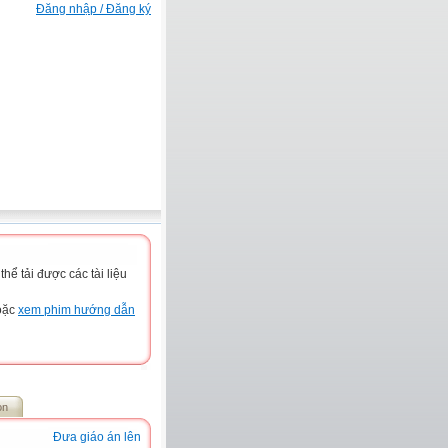
Đăng nhập / Đăng ký
ể tải được các tài liệu
hoặc
xem phim hướng dẫn
on
Đưa giáo án lên