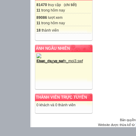
81470
truy cập (
chi tiết
)
11
trong hôm nay
89086
lượt xem
11
trong hôm nay
18
thành viên
ẢNH NGẪU NHIÊN
THÀNH VIÊN TRỰC TUYẾN
0 khách và 0 thành viên
Bản quyền
Website được thừa kế từ