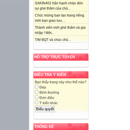
SAKIN402 hân hạnh chào đón
sự ghé thăm của chủ...
Chúc mừng bạn tạo trang riêng.
mời bạn giao lưu....
Thành viên mới ghé thăm và gia
nhập ! Mời...
T/M BQT và chúc chủ...
HỖ TRỢ TRỰC TUYẾN
ĐIỀU TRA Ý KIẾN
Bạn thấy trang này như thế nào?
Đẹp
Bình thường
Đơn điệu
Ý kiến khác
THỐNG KÊ