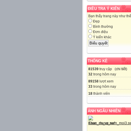
ĐIỀU TRA Ý KIẾN
Bạn thấy trang này như th
Đẹp
Bình thường
Đơn điệu
Ý kiến khác
THỐNG KÊ
81539
truy cập (
chi tiết
)
32
trong hôm nay
89158
lượt xem
33
trong hôm nay
18
thành viên
ẢNH NGẪU NHIÊN