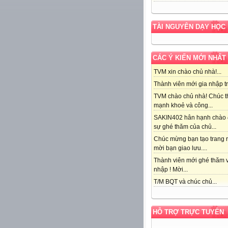
TÀI NGUYÊN DẠY HỌC
CÁC Ý KIẾN MỚI NHẤT
TVM xin chào chủ nhà!...
Thành viên mới gia nhập tr
TVM chào chủ nhà! Chúc t
mạnh khoẻ và công...
SAKIN402 hân hạnh chào
sự ghé thăm của chủ...
Chúc mừng bạn tạo trang r
mời bạn giao lưu....
Thành viên mới ghé thăm v
nhập ! Mời...
T/M BQT và chúc chủ...
HỖ TRỢ TRỰC TUYẾN