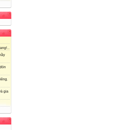
ang!...
hầy
 đón
iêng.
à gia