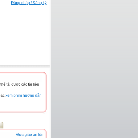
Đăng nhập / Đăng ký
ể tải được các tài liệu
hoặc
xem phim hướng dẫn
Đưa giáo án lên